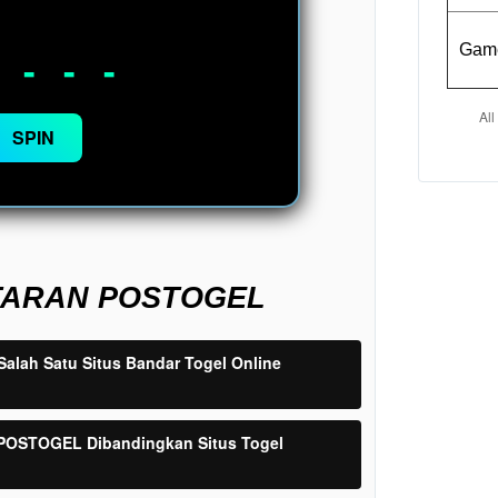
Game
- - - -
Al
SPIN
TARAN POSTOGEL
lah Satu Situs Bandar Togel Online
 POSTOGEL Dibandingkan Situs Togel