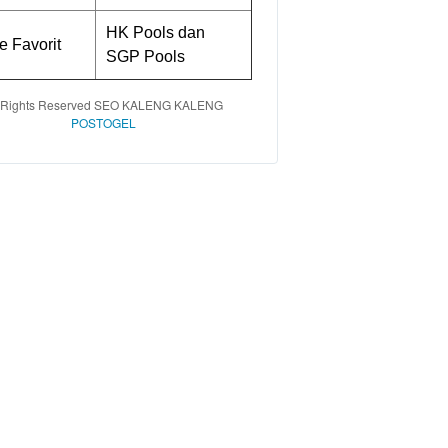
HK Pools dan
 Favorit
SGP Pools
l Rights Reserved SEO KALENG KALENG
POSTOGEL