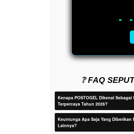
- 
❓
FAQ SEPU
Kenapa POSTOGEL Dikenal Sebagai Sa
Terpercaya Tahun 2026?
Keuntunga Apa Saja Yang Diberikan
Lainnya?