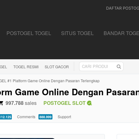
DAFTAR POSTO
POSTOGEL TOGEL
SITUS TOGEL
BANDAR TOG
CARI
OGEL
TOGEL RESMI
SLOT GACOR
PRODUK
POSTOG
EL #1 Platform Game Online Dengan Pasaran Terlengkap
LOGIN
rm Game Online Dengan Pasaran
SLOT
997.788
sales
POSTOGEL SLOT
Comments
Support
112.125
888.999