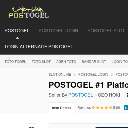
POSTOGEL
POSTOGEL LOGIN
POSTOGEL SLOT
LOGIN ALTERNATIF POSTOGEL
TOTO TOGEL
TOTO SLOT
AGEN TOTO
BANDAR SLOT
LOGIN T
SLOT ONLINE
POSTOGEL LOGIN
POSTOG
POSTOGEL #1 Platfo
Seller By
POSTOGEL
~ SEO HOKI
5.00
Reviews
5.00
Item Details
1.
stars