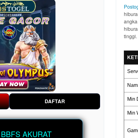
Posto
21
hibura
angka
for.
hibur
d a
tinggi.
KE
Serv
Nama
Min 
DAFTAR
Min
Gam
 BBFS AKURAT